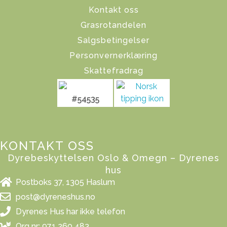
Kontakt oss
Grasrotandelen
Salgsbetingelser
Personvernerklæring
Skattefradrag
#54535
KONTAKT OSS
Dyrebeskyttelsen Oslo & Omegn – Dyrenes
hus
Postboks 37, 1305 Haslum
post@dyreneshus.no
Dyrenes Hus har ikke telefon
Org nr: 971 260 483