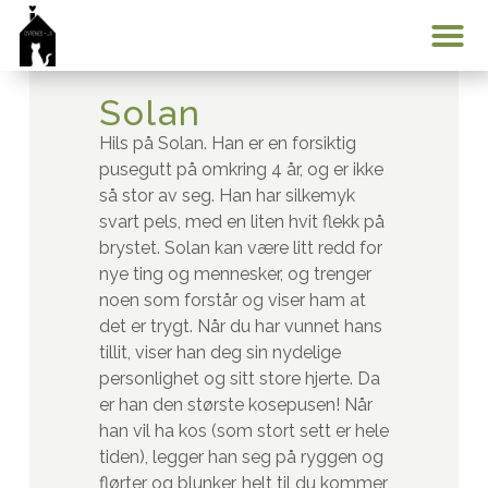
Min konto
Solan
Hils på Solan. Han er en forsiktig
pusegutt på omkring 4 år, og er ikke
så stor av seg. Han har silkemyk
svart pels, med en liten hvit flekk på
brystet. Solan kan være litt redd for
nye ting og mennesker, og trenger
noen som forstår og viser ham at
det er trygt. Når du har vunnet hans
tillit, viser han deg sin nydelige
personlighet og sitt store hjerte. Da
er han den største kosepusen! Når
han vil ha kos (som stort sett er hele
tiden), legger han seg på ryggen og
flørter og blunker, helt til du kommer