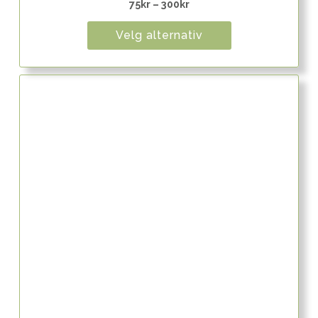
75
kr
–
300
kr
Velg alternativ