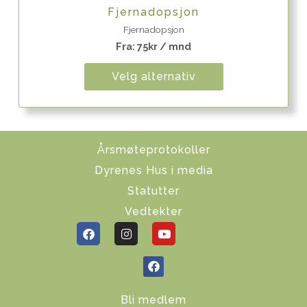
Quick View
Fjernadopsjon
Fjernadopsjon
Fra:
75
kr
/ mnd
Velg alternativ
Årsmøteprotokoller
Dyrenes Hus i media
Statutter
Vedtekter
Bli medlem