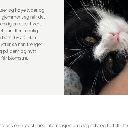
lser og høye lyder, og
n gjemmer seg når det
m igjen etter hvert.
 par eller en rolig
e barn (6+ år). Han
lytter, så han trenger
ygg på dem og nytt
 får blomstre.
nd oss en e-post med informasjon om deg selv og fortell lit