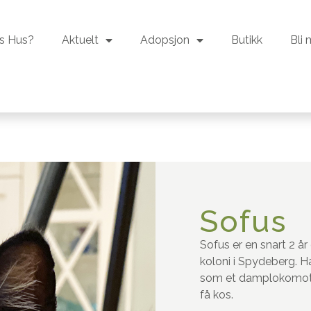
s Hus?
Aktuelt
Adopsjon
Butikk
Bli
s Hus?
Aktuelt
Adopsjon
Butikk
Bli
Sofus
Sofus er en snart 2 å
koloni i Spydeberg. 
som et damplokomotiv
få kos.