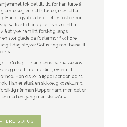
rhjemmet tok det litt tid før han turte å
jemte seg en del i starten, men etter
ig. Han begynte å følge etter fostermor,
eg så freste han og løp sin vei. Etter
v å stryke ham litt forsiktig langs
 en stor glede da fostermor fikk høre
ang. I dag stryker Sofus seg mot beina til
er mat.
rygg på deg, vil han gjerne ha masse kos.
yke seg mot hendene dine, eventuelt
ter ned. Han elsker å ligge i sengen og få
 nok! Han er altså en skikkelig koseklump.
 forsiktig når man klapper ham, men det er
tter med en gang man sier «Au».
PTERE SOFUS