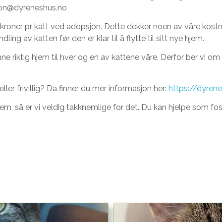
jon@dyreneshus.no
kroner pr katt ved adopsjon. Dette dekker noen av våre kostna
g av katten før den er klar til å flytte til sitt nye hjem.
nne riktig hjem til hver og en av kattene våre. Derfor ber vi om f
ller frivillig? Da finner du mer informasjon her:
https://dyren
em, så er vi veldig takknemlige for det. Du kan hjelpe som foste