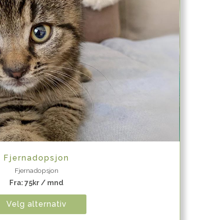
Quick View
Fjernadopsjon
Fjernadopsjon
Fra:
75
kr
/ mnd
Velg alternativ