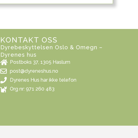
KONTAKT OSS
Dyrebeskyttelsen Oslo & Omegn –
Dyrenes hus
Postboks 37, 1305 Haslum
post@dyreneshus.no
Dyrenes Hus har ikke telefon
Org nr: 971 260 483