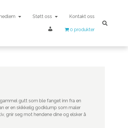
 medlem
Støtt oss
Kontakt oss
Min konto
 medlem
Støtt oss
Kontakt oss
0 produkter
0 produkter
Min konto
r gammel gutt som ble fanget inn fra en
Han er en skikkelig godklump som maler
, gnir seg mot hendene dine og elsker å