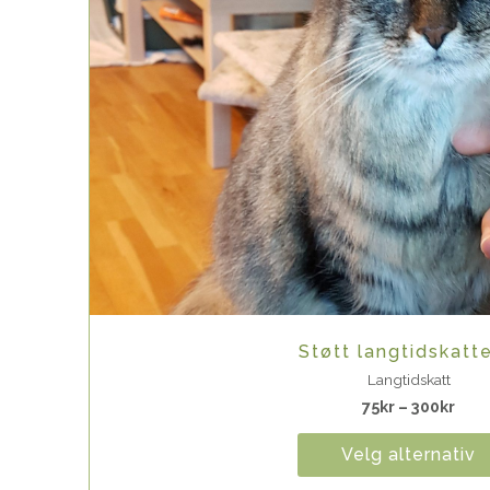
Quick View
Støtt langtidskatt
Langtidskatt
75
kr
–
300
kr
Velg alternativ