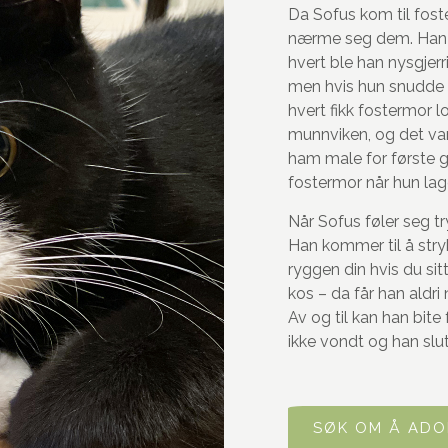
Da Sofus kom til foste
nærme seg dem. Han g
hvert ble han nysgjerr
men hvis hun snudde s
hvert fikk fostermor lo
munnviken, og det var
ham male for første g
fostermor når hun lag
Når Sofus føler seg t
Han kommer til å str
ryggen din hvis du sit
kos – da får han aldri
Av og til kan han bite
ikke vondt og han slu
SØK OM Å ADO