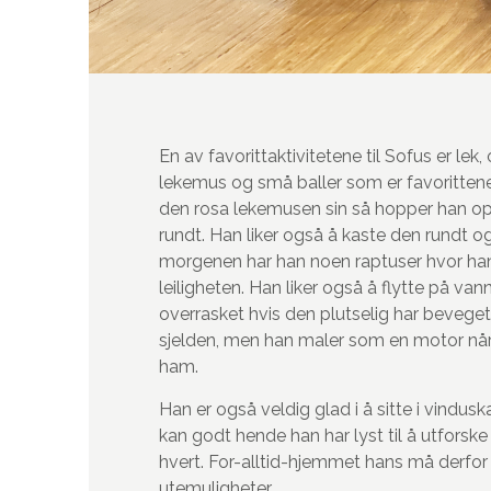
En av favorittaktivitetene til Sofus er lek,
lekemus og små baller som er favoritten
den rosa lekemusen sin så hopper han op
rundt. Han liker også å kaste den rundt o
morgenen har han noen raptuser hvor han 
leiligheten. Han liker også å flytte på vann
overrasket hvis den plutselig har beveget
sjelden, men han maler som en motor n
ham.
Han er også veldig glad i å sitte i vindus
kan godt hende han har lyst til å utforske
hvert. For-alltid-hjemmet hans må derfor
utemuligheter.