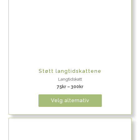
Quick View
Støtt langtidskattene
Langtidskatt
75
kr
–
300
kr
Velg alternativ