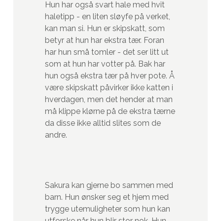
Hun har også svart hale med hvit
haletipp - en liten sløyfe på verket,
kan man si. Hun er skipskatt, som
betyr at hun har ekstra tær. Foran
har hun små tomler - det ser litt ut
som at hun har votter på. Bak har
hun også ekstra tær på hver pote. Å
være skipskatt påvirker ikke katten i
hverdagen, men det hender at man
må klippe klørne på de ekstra tærne
da disse ikke alltid slites som de
andre.
Sakura kan gjerne bo sammen med
barn. Hun ønsker seg et hjem med
trygge utemuligheter som hun kan
utforske når hun blir stor nok. Hun