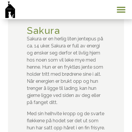
Min konto
Sakura
Sakura er en herlig liten jentepus på
ca. 14 uker. Sakura er full av energi
og ønsker seg derfor et livlig hjem
hos noen som vil leke mye med
henne. Hun er en fryktløs jente som
holder tritt med brødrene sine i alt.
Når energien er brukt opp og hun
trenger å ligge til lading, kan hun
gjerne ligge ved siden av deg eller
på fanget ditt.
Med sin helhvite kropp og de svarte
flekkene på hodet ser det ut som
hun har satt opp håret i en fin frisyre.