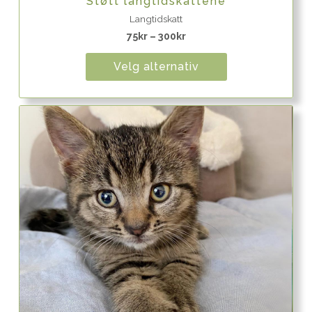
Støtt langtidskattene
Langtidskatt
75
kr
–
300
kr
Velg alternativ