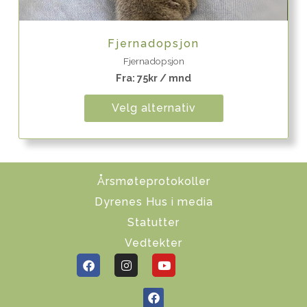
Quick View
Fjernadopsjon
Fjernadopsjon
Fra:
75
kr
/ mnd
Velg alternativ
Årsmøteprotokoller
Dyrenes Hus i media
Statutter
Vedtekter