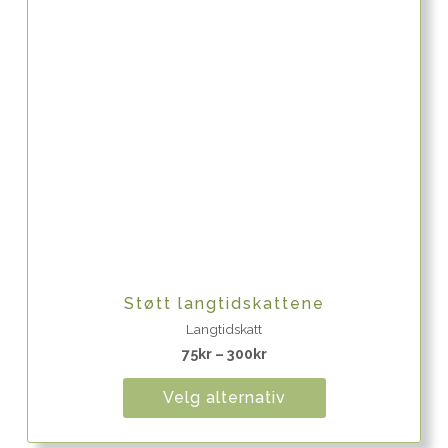
Quick View
Støtt langtidskattene
Langtidskatt
75
kr
–
300
kr
Velg alternativ