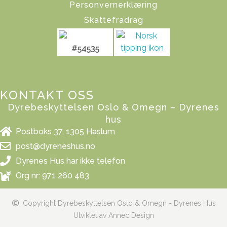
Personvernerklæring
Skattefradrag
#54535
KONTAKT OSS
Dyrebeskyttelsen Oslo & Omegn – Dyrenes
hus
Postboks 37, 1305 Haslum
post@dyreneshus.no
Dyrenes Hus har ikke telefon
Org nr: 971 260 483
Copyright Dyrebeskyttelsen Oslo & Omegn - Dyrenes Hus
Utviklet av Annec Design