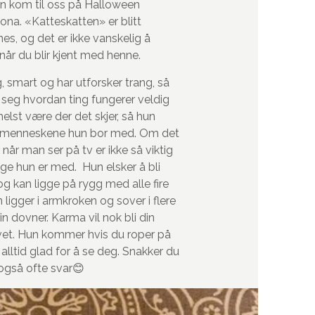
un kom til oss på Halloween
iona
. «Katteskatten» er blitt
nes,
og
det er ikke vanskelig å
 når du blir kjent med henne.
g, smart
og
har utforsker trang, så
 seg hvordan ting fungerer veldig
helst være der det skjer, så hun
e menneskene hun bor med. Om det
 når man ser på tv er ikke så viktig
nge hun er med. Hun elsker å bli
og
kan ligge på rygg med alle fire
n ligger i armkroken
og
sover i flere
din dovner.
Karma
vil nok bli din
ivet. Hun kommer hvis du roper på
alltid glad for å se deg. Snakker du
og
så ofte svar
😊