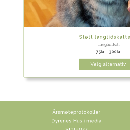
Quick View
Støtt langtidskatt
Langtidskatt
75
kr
–
300
kr
Velg alternativ
Årsmøteprotokoller
Dyrenes Hus i media
Statutter