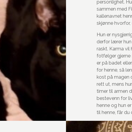
personlighet. H
sammen med
F
kallenavnet hen
skjønne hvorfor,
Hun er nysgjerri
derfor lærer hun
raskt.
Karma
vil 
fotfølger gjern
er på badet eller
for henne, så le
kost på magen
rett ut, mens hu
timer til armen 
bestevenn for l
henne
og
hun er 
til henne, får du