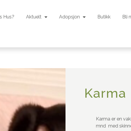
s Hus?
Aktuelt
Adopsjon
Butikk
Bli
s Hus?
Aktuelt
Adopsjon
Butikk
Bli
Karma
Karma
er en vak
mnd med skinne