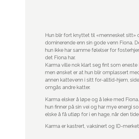
Hun blir fort knyttet til «mennesket sitt»
dominerende enn sin gode venn
Fiona
. D
hun ikke har samme følelser for fosterh
det
Fiona
har.
Karma
ville nok klart seg fint som eneste 
men ønsket er at hun blir omplassert me
annen kattevenn i sitt for-alltid-hjem, si
omgås andre katter.
Karma
elsker å løpe
og
å leke med
Fiona
hun finner på sin vei
og
har mye energi som
elske å få utløp for i en hage, når den ti
Karma er kastrert, vaksinert og ID-merket