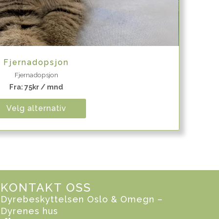
Quick View
Fjernadopsjon
Fjernadopsjon
Fra:
75
kr
/ mnd
Velg alternativ
KONTAKT OSS
Dyrebeskyttelsen Oslo & Omegn –
Dyrenes hus