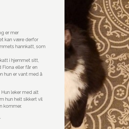
og
er mer
et kan være derfor
jemmets hannkatt, som
katt i hjemmet sitt,
d
Fiona
eller får en
den hun er vant med å
. Hun leker med alt
 hun helt sikkert vil
den kommer.
.