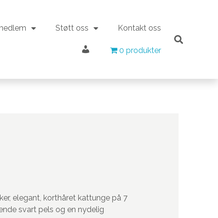
 medlem
Støtt oss
Kontakt oss
Min konto
 medlem
Støtt oss
Kontakt oss
0 produkter
0 produkter
Min konto
ker, elegant, korthåret kattunge på 7
nde svart pels
og
en nydelig