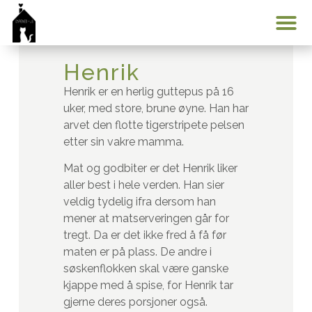
Hvem er Dyrenes Hus?
Bli me
Kontakt oss
0 pr
Min k
Henrik
Henrik er en herlig guttepus på 16
uker, med store, brune øyne. Han har
arvet den flotte tigerstripete pelsen
etter sin vakre mamma.
Mat og godbiter er det Henrik liker
aller best i hele verden. Han sier
veldig tydelig ifra dersom han
mener at matserveringen går for
tregt. Da er det ikke fred å få før
maten er på plass. De andre i
søskenflokken skal være ganske
kjappe med å spise, for Henrik tar
gjerne deres porsjoner også.