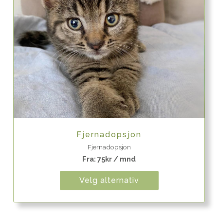
Quick View
Fjernadopsjon
Fjernadopsjon
Fra:
75
kr
/ mnd
Velg alternativ