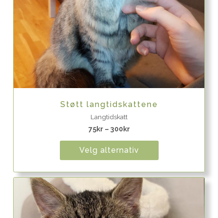
Quick View
Støtt langtidskattene
Langtidskatt
75
kr
–
300
kr
Velg alternativ