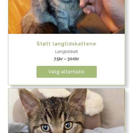
Quick View
Støtt langtidskattene
Langtidskatt
75
kr
–
300
kr
Velg alternativ