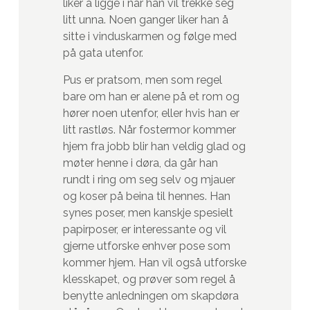
liker å ligge i når han vil trekke seg
litt unna. Noen ganger liker han å
sitte i vinduskarmen og følge med
på gata utenfor.
Pus er pratsom, men som regel
bare om han er alene på et rom og
hører noen utenfor, eller hvis han er
litt rastløs. Når fostermor kommer
hjem fra jobb blir han veldig glad og
møter henne i døra, da går han
rundt i ring om seg selv og mjauer
og koser på beina til hennes. Han
synes poser, men kanskje spesielt
papirposer, er interessante og vil
gjerne utforske enhver pose som
kommer hjem. Han vil også utforske
klesskapet, og prøver som regel å
benytte anledningen om skapdøra