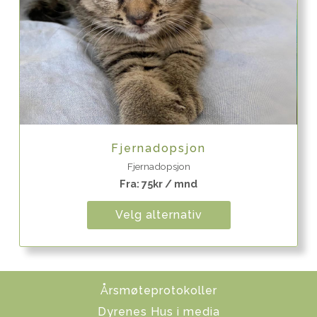
Quick View
Fjernadopsjon
Fjernadopsjon
Fra:
75
kr
/ mnd
Velg alternativ
Årsmøteprotokoller
Dyrenes Hus i media