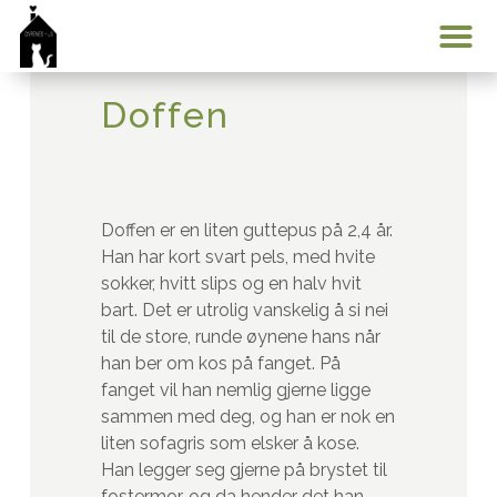
Min konto
Doffen
Doffen er en liten guttepus på 2,4 år.
Han har kort svart pels, med hvite
sokker, hvitt slips og en halv hvit
bart. Det er utrolig vanskelig å si nei
til de store, runde øynene hans når
han ber om kos på fanget. På
fanget vil han nemlig gjerne ligge
sammen med deg, og han er nok en
liten sofagris som elsker å kose.
Han legger seg gjerne på brystet til
fostermor, og da hender det han