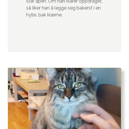
står åpen. Om han klarer oppdraget,
så liker han å legge seg bakerst i en
hylle, bak klærne.