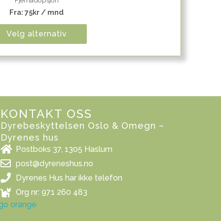
Fra:
75
kr
/ mnd
Velg alternativ
KONTAKT OSS
Dyrebeskyttelsen Oslo & Omegn –
Dyrenes hus
Postboks 37, 1305 Haslum
post@dyreneshus.no
Dyrenes Hus har ikke telefon
Org nr: 971 260 483