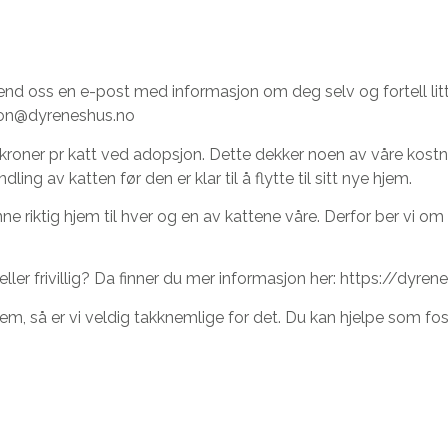
send oss en e-post med informasjon om deg selv og fortell li
jon@dyreneshus.no
kroner pr katt ved adopsjon. Dette dekker noen av våre kostna
g av katten før den er klar til å flytte til sitt nye hjem.
nne riktig hjem til hver og en av kattene våre. Derfor ber vi om f
eller frivillig? Da finner du mer informasjon her: https://dyr
em, så er vi veldig takknemlige for det. Du kan hjelpe som foste