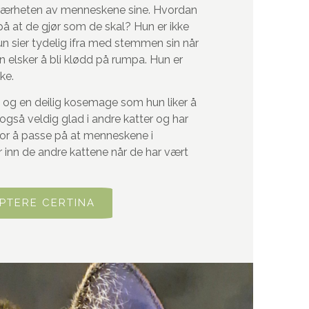
i nærheten av menneskene sine. Hvordan
på at de gjør som de skal? Hun er ikke
 sier tydelig ifra med stemmen sin når
n elsker å bli klødd på rumpa. Hun er
ke.
 og en deilig kosemage som hun liker å
 også veldig glad i andre katter og har
for å passe på at menneskene i
 inn de andre kattene når de har vært
PTERE CERTINA