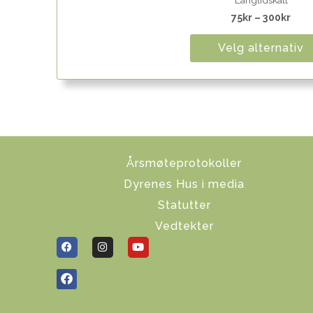
75
kr
–
300
kr
Velg alternativ
Årsmøteprotokoller
Dyrenes Hus i media
Statutter
Vedtekter