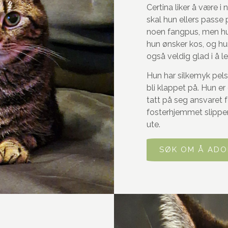
Certina liker å være 
skal hun ellers passe 
noen fangpus, men hun
hun ønsker kos, og hu
også veldig glad i å le
Hun har silkemyk pels
bli klappet på. Hun er
tatt på seg ansvaret 
fosterhjemmet slipper
ute.
SØK OM Å ADO