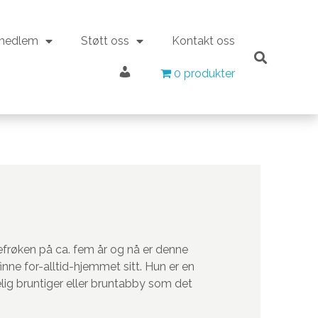
 medlem
Støtt oss
Kontakt oss
Min konto
 medlem
Støtt oss
Kontakt oss
0 produkter
0 produkter
Min konto
a
sefrøken på ca. fem år og nå er denne
finne for-alltid-hjemmet sitt. Hun er en
elig bruntiger eller bruntabby som det