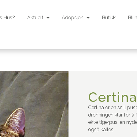
s Hus?
Aktuelt
Adopsjon
Butikk
Bli
s Hus?
Aktuelt
Adopsjon
Butikk
Bli
Certin
Certina er en snill pu
dronningen klar for å 
ekte tigerpus, en nyd
også kalles.