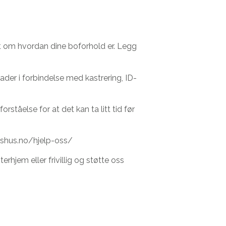
tt om hvordan dine boforhold er. Legg
der i forbindelse med kastrering, ID-
orståelse for at det kan ta litt tid før
eneshus.no/hjelp-oss/
rhjem eller frivillig og støtte oss