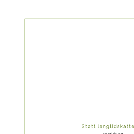
Quick View
Støtt langtidskatt
Langtidskatt