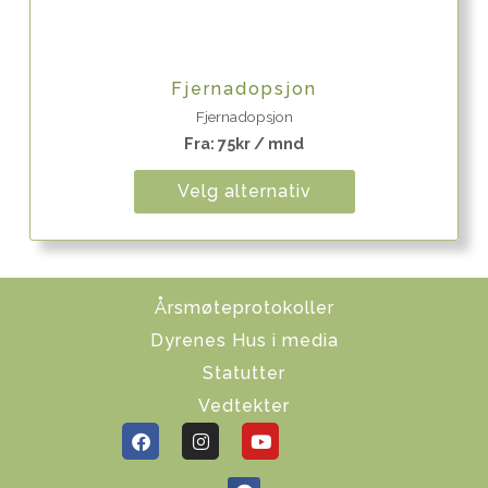
Quick View
Fjernadopsjon
Fjernadopsjon
Fra:
75
kr
/ mnd
Velg alternativ
Årsmøteprotokoller
Dyrenes Hus i media
Statutter
Vedtekter