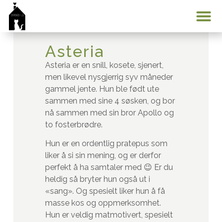
Min konto
Asteria
Asteria er en snill, kosete, sjenert,
men likevel nysgjerrig syv måneder
gammel jente. Hun ble født ute
sammen med sine 4 søsken, og bor
nå sammen med sin bror Apollo og
to fosterbrødre.
Hun er en ordentlig pratepus som
liker å si sin mening, og er derfor
perfekt å ha samtaler med 😉 Er du
heldig så bryter hun også ut i
«sang». Og spesielt liker hun å få
masse kos og oppmerksomhet.
Hun er veldig matmotivert, spesielt