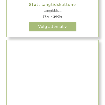
Quick View
Støtt langtidskattene
Langtidskatt
75
kr
–
300
kr
Velg alternativ