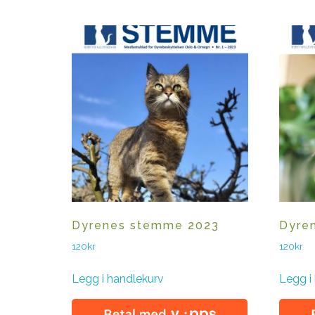
Dyrenes stemme 2023
Dyre
120
kr
120
kr
Legg i handlekurv
Legg i