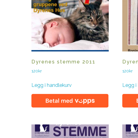
Dyrenes stemme 2011
Dyre
120
kr
120
kr
Legg i handlekurv
Legg i