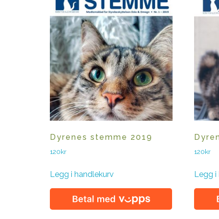
Dyrenes stemme 2019
Dyre
120
kr
120
kr
Legg i handlekurv
Legg i