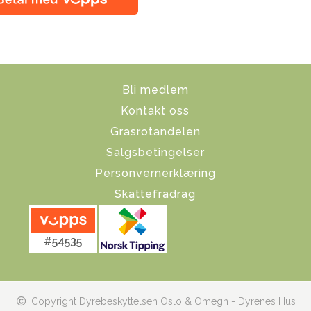
Bli medlem
Kontakt oss
Grasrotandelen
Salgsbetingelser
Personvernerklæring
Skattefradrag
#54535
Copyright Dyrebeskyttelsen Oslo & Omegn - Dyrenes Hus