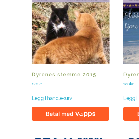
Dyrenes stemme 2015
Dyre
120
kr
120
kr
Legg i handlekurv
Legg i