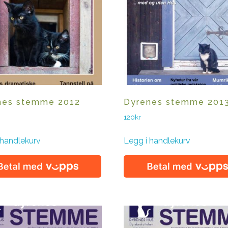
nes stemme 2012
Dyrenes stemme 201
120
kr
 handlekurv
Legg i handlekurv