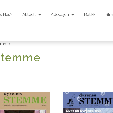
s Hus?
Aktuelt
Adopsjon
Butikk
Bli
s Hus?
Aktuelt
Adopsjon
Butikk
Bli
temme
 stemme