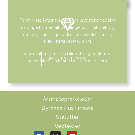
For at disse kattene skal kunne leve resten av sine
naturlige liv med alt de trenger av frihet, stell og
omsorg, kan du fjernadoptere en eller flere av
FJERNADOPSJON
dem!
Vi har katter som aldri blir fortrolige nok med
KONTAKT OSS
mennesker til å kunne bo i et vanlig hjem.
Årsmøteprotokoller
Dyrenes Hus i media
Statutter
Vedtekter