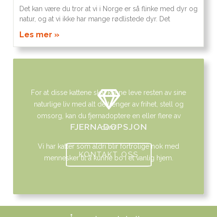
Det kan være du tror at vi i Norge er så flinke med dyr og
natur, og at vi ikke har mange rødlistede dyr. Det
Les mer »
For at disse kattene skal kunne leve resten av sine
naturlige liv med alt de trenger av frihet, stell og
omsorg, kan du fjernadoptere en eller flere av
FJERNADOPSJON
dem!
Vi har katter som aldri blir fortrolige nok med
KONTAKT OSS
mennesker til å kunne bo i et vanlig hjem.