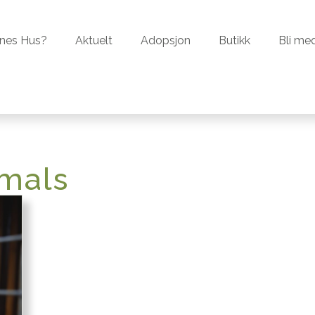
er Dyrenes Hus?
Aktuelt
Adopsjon
Butikk
nes Hus?
Aktuelt
Adopsjon
Butikk
Bli me
imals