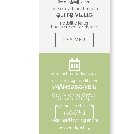
flere, slik at vi kan
fortsette arbeidet med å
BLI FRIVILLIG
hjelpe hjemløse og
nødstilte katter.
Engasjer deg for dyrene
LES MER
Som fast månedsgiver er
du medvirkende til at vi
BLI
MÅNEDSGIVER
får hjulpet hjemløse dyr i
Oslo, Viken og Østfold.
Din støtte vil hjelpe
dyrene slik at de får
LES MER
nødvendig
veterinærtilsyn og andre
nødvendige ting