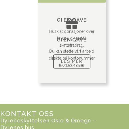
GI EN GAVE
Husk at donasjoner over
kr 500 gir rett til
GI EN GAVE
skattefradrag.
Du kan støtte vårt arbeid
direkte på kontonummer
LES MER
1503.53.42599.
KONTAKT OSS
Dyrebeskyttelsen Oslo & Omegn –
Dyrenes hus