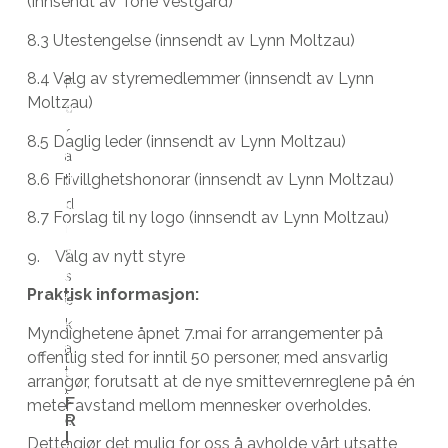
(innsendt av Tone Vestgård)
8.3 Utestengelse (innsendt av Lynn Moltzau)
D
8.4 Valg av styremedlemmer (innsendt av Lynn
F
a
Moltzau)
o
g
r
i
8.5 Daglig leder (innsendt av Lynn Moltzau)
a
r
8.6 Frivillghetshonorar (innsendt av Lynn Moltzau)
t
d
d
u
8.7 Forslag til ny logo (innsendt av Lynn Moltzau)
i
k
s
a
9. Valg av nytt styre
s
t
Praktisk informasjon:
e
t
k
e
Myndighetene åpnet 7.mai for arrangementer på
a
n
offentlig sted for inntil 50 personer, med ansvarlig
t
e
arrangør, forutsatt at de nye smittevernreglene på én
t
m
F
meter avstand mellom mennesker overholdes.
R
e
u
I
Dette gjør det mulig for oss å avholde vårt utsatte
n
l