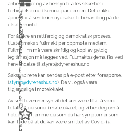
N
e
t
d
anbefalinger og av hensyn til alles sikkerhet i
n
i
n
e
s
forbindelse med korona-pandemien. Det er ikke
s
d
V
a
r
g
G
G
åpnet for å sende inn nye saker til behandling på det
t
b
i
I
I
v
h
i
utsatte møtet.
E
ø
e
E
h
s
j
v
N
N
t
h
a
G
For å sikre en rettferdig og demokratisk prosess,
i
e
e
G
A
t
o
r
A
tillates maks 1 fullmakt per oppmøte medlem.
n
m
r
V
V
e
v
k
Fullmakten må være skriftlig og kopi av gyldig
E
e
m
e
E
v
f
a
legitimasjon må legges ved. Fullmaktsskjema fås ved
n
e
r
i
o
t
H
henvendelse til styret@dyreneshus.no
D
a
t
d
L
l
r
t
u
A
u
t
t
u
N
Sakspapirene kan sendes på e-post etter forespørsel
h
f
e
s
k
u
i
m
G
(
styret@dyreneshus.no
). De vil også være
j
l
r
k
T
a
r
l
e
tilgjengelige i møtelokalet.
e
e
I
s
a
n
l
d
d
D
l
r
o
t
s
i
e
v
S
Av smittevernhensyn vil det kun være tillat å være
p
e
m
K
d
t
g
e
i
totalt 50 personer i møtelokalet, og vi ber deg om å
A
e
,
a
o
ø
e
r
r
holde deg hjemme dersom du har symptomer som
T
d
s
l
n
T
t
l
k
k
kan tyde på at du kan være smittet av Covid-19.
E
y
l
d
a
t
i
l
e
R
B