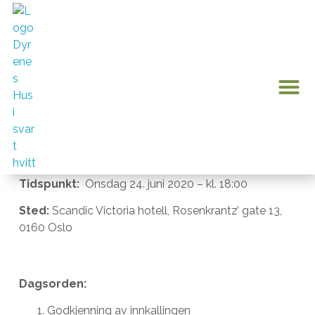
Årsmøte 2020
Hvem er Dyrenes Hus?
Bli me
Kontakt oss
0 pr
Min k
mai 18, 2020
Dyrebeskyttelsen Oslo & Omegn – Dyrenes Hus
INVITERER TIL ÅRSMØTE
Tidspunkt:
Onsdag 24. juni 2020 – kl. 18:00
Sted:
Scandic Victoria hotell, Rosenkrantz’ gate 13,
0160 Oslo
Dagsorden:
Godkjenning av innkallingen