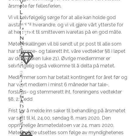
V
årsmøte før fellesferien.
e
i
I
L
s
g
L
Vi vil selvfølgelig sørge for at alle kan holde god
k
h
I
avstand til hverandre, og vi vil gjøre vårt ytterste for
G
a
e
at hensynet til smittevern ivaretas på en god måte.
I
l
t
N
N
k
e
Møteinnkallingen vil bli sendt ut pr. post til alle som
B
S
u
n
har stemme- og talerett iht. våre vedtekter §8 i løpet
L
A
I
n
t
S
T
av denne uken (uke 21). Øvrige medlemmer er
M
S
n
i
o
selvfølgelig også velkomne til å delta på møtet.
Å
e
l
m
N
F
V
Medlemmer som har betalt kontingent for året før og
E
l
å
f
J
D
i
har vært medlem i minst 6 måneder har tale-,
E
e
b
a
S
R
h
forslags- og stemmerett iht. foreningens vedtekter
G
v
l
s
N
a
I
§8, 2. Ledd
A
e
i
t
V
r
D
r
i
m
E
Frist for å melde inn saker til behandling på årsmøtet
O
a
R
e
f
å
P
var satt til kl. 24.00, søndag 8. mars 2020. Den
l
S
s
o
n
opprinnelige årsmøtedatoen var 24. mars 2020.
J
D
l
t
s
e
O
Møtet måtte utsettes som følge av myndighetenes
i
t