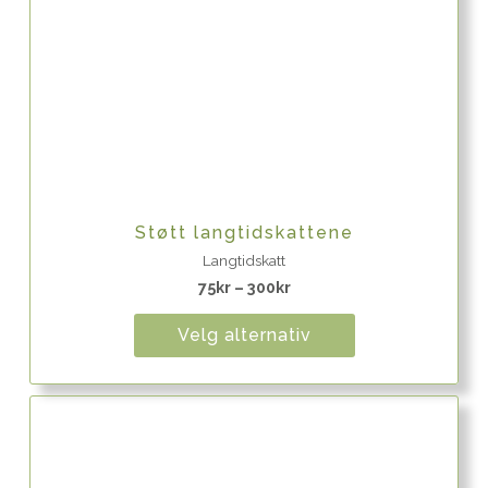
Quick View
Støtt langtidskattene
Langtidskatt
75
kr
–
300
kr
Velg alternativ