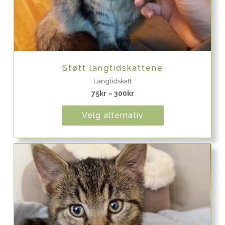
Quick View
Støtt langtidskattene
Langtidskatt
75
kr
–
300
kr
Velg alternativ