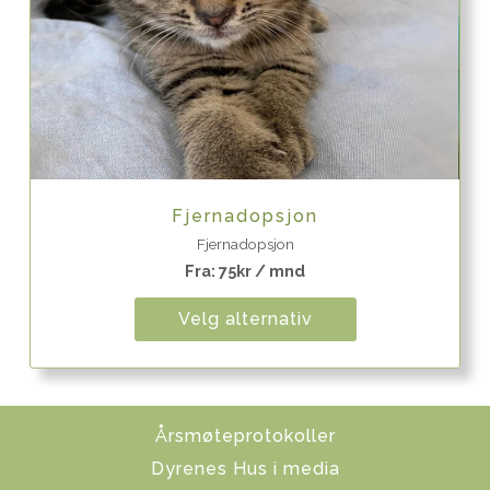
Quick View
Fjernadopsjon
Fjernadopsjon
Fra:
75
kr
/ mnd
Velg alternativ
Årsmøteprotokoller
Dyrenes Hus i media