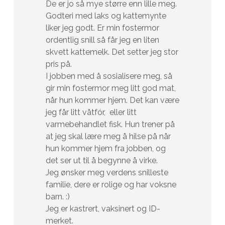
De er jo så mye større enn lille meg.
Godteri med laks og kattemynte
liker jeg godt. Er min fostermor
ordentlig snill så får jeg en liten
skvett kattemelk. Det setter jeg stor
pris på.
I jobben med å sosialisere meg, så
gir min fostermor meg litt god mat,
når hun kommer hjem. Det kan være
jeg får litt våtfór, eller litt
varmebehandlet fisk. Hun trener på
at jeg skal lære meg å hilse på når
hun kommer hjem fra jobben, og
det ser ut til å begynne å virke.
Jeg ønsker meg verdens snilleste
familie, dere er rolige og har voksne
barn. :)
Jeg er kastrert, vaksinert og ID-
merket.